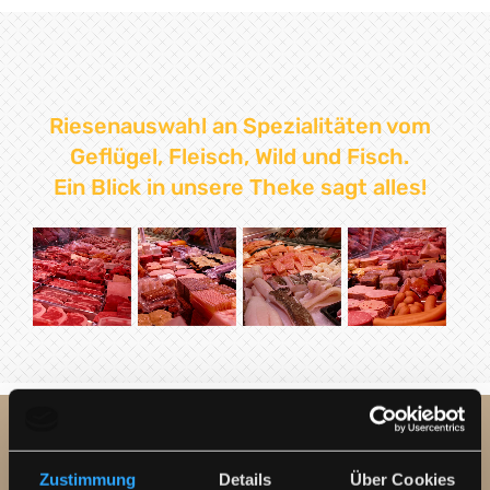
Riesenauswahl an Spezialitäten vom
Geflügel, Fleisch, Wild und Fisch.
Ein Blick in unsere Theke sagt alles!
Zustimmung
Details
Über Cookies