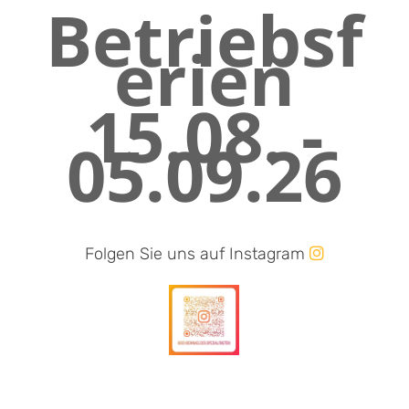
Betriebsf
erien
15.08. -
05.09.26
Folgen Sie uns auf Instagram
