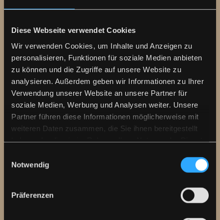
Diese Webseite verwendet Cookies
Regionale Produktion
Wir verwenden Cookies, um Inhalte und Anzeigen zu
personalisieren, Funktionen für soziale Medien anbieten
Wir verkürzen die Wertschöpfungskette des
zu können und die Zugriffe auf unsere Website zu
Fleischkonsums und unterstützen die lokale
analysieren. Außerdem geben wir Informationen zu Ihrer
Wirtschaft
Verwendung unserer Website an unsere Partner für
soziale Medien, Werbung und Analysen weiter. Unsere
Partner führen diese Informationen möglicherweise mit
weiteren Daten zusammen, die Sie ihnen bereitgestellt
haben oder die sie im Rahmen Ihrer Nutzung der Dienste
gesammelt haben.
Einwilligungsauswahl
Notwendig
100 % Geflügelwurst
Unser gesamtes Wurstsortiment besteht aus
Präferenzen
100 % reinem Geflügelfleisch - versprochen