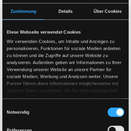
Sa: 05.00 - 07.00 Uhr, 14.00 - 15.00 Uhr
Zustimmung
Details
Über Cookies
Mittwoch, Donnerstag, Freitag und Samstag
finden Sie uns auf Wochenmärkten.
Diese Webseite verwendet Cookies
Wir verwenden Cookies, um Inhalte und Anzeigen zu
WOCHENMÄRKTE IM ÜBERBLICK
personalisieren, Funktionen für soziale Medien anbieten
zu können und die Zugriffe auf unsere Website zu
analysieren. Außerdem geben wir Informationen zu Ihrer
Verwendung unserer Website an unsere Partner für
soziale Medien, Werbung und Analysen weiter. Unsere
Partner führen diese Informationen möglicherweise mit
weiteren Daten zusammen, die Sie ihnen bereitgestellt
haben oder die sie im Rahmen Ihrer Nutzung der Dienste
gesammelt haben.
Einwilligungsauswahl
Notwendig
Präferenzen