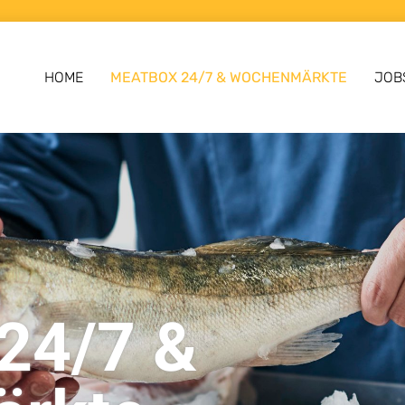
HOME
MEATBOX 24/7 & WOCHENMÄRKTE
JOB
24/7 &