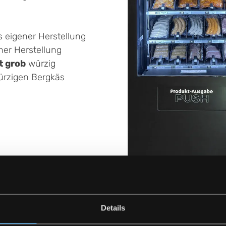
s eigener Herstellung
ner Herstellung
t grob
würzig
ürzigen Bergkäs
n
Details