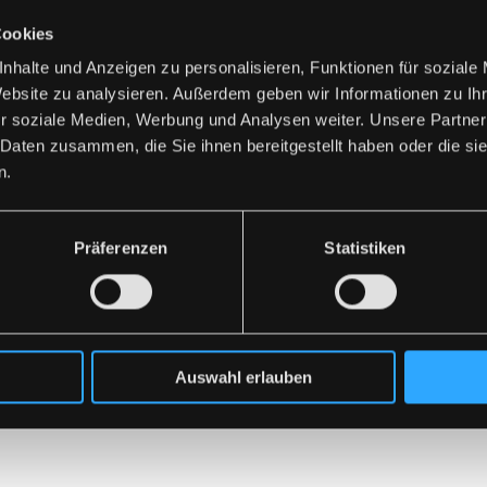
er Bio-Bergkäs
l
Cookies
nhalte und Anzeigen zu personalisieren, Funktionen für soziale
er Bio-Bergkäs
Website zu analysieren. Außerdem geben wir Informationen zu I
r soziale Medien, Werbung und Analysen weiter. Unsere Partner
 Daten zusammen, die Sie ihnen bereitgestellt haben oder die s
us Tirol
n.
Präferenzen
Statistiken
nschinken
Fleisch und Gemüse
Auswahl erlauben
pe