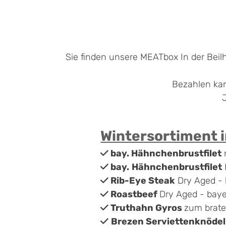
Sie finden unsere MEATbox In der Bei
Bezahlen kan
Wintersortiment 
bay. Hähnchenbrustfilet

bay.
Hähnchenbrustfilet

Rib-Eye Steak
Dry Aged - 

Roastbeef
Dry Aged - baye

Truthahn Gyros
zum brate

Brezen Serviettenknöde
