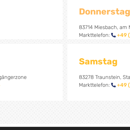
Donnersta
83714 Miesbach, am M
Markttelefon:
+49 (

Samstag
ßgängerzone
83278 Traunstein, Sta
5
Markttelefon:
+49 (
