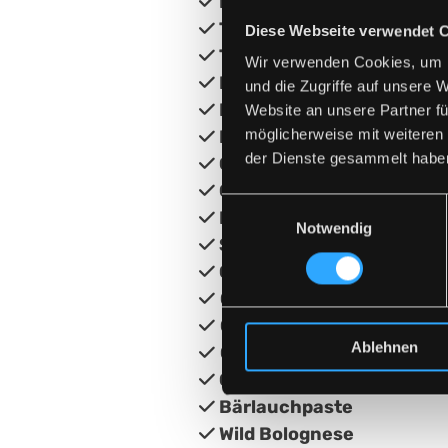
Kaspressknödel
mit Tirol

Truthahn Salami-Stanger

Diese Webseite verwendet 
Truthahn Pfefferbeisser

Wir verwenden Cookies, um I
Kaspressknödel
mit Tirol

und die Zugriffe auf unsere 
Bio Urfelskäse
aus Tiro

Website an unsere Partner fü
möglicherweise mit weiteren
Bio Käse "Rose der Sebi"
a

der Dienste gesammelt habe
Geflügelbrühe

Chili con Carne

Einwilligungsauswahl
Entenjung

Notwendig
Sauerkraut mit Truthah

Oma´s Hirschgulasch

Oma´s Hühnerfrikassee

Oma´s Hühnersuppe
mit 

Ablehnen
Oma´s Rindergulaschsup

Oma´s Kartoffelsuppe

Bärlauchpaste

Wild Bolognese
