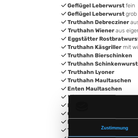
Geflügel Leberwurst
fein

Geflügel Leberwurst
grob

Truthahn Debrecziner
au

Truthahn Wiener
aus eige

Eggstätter Rostbratwurs

Truthahn
Käsgriller
mit w

Truthahn Bierschinken

Truthahn Schinkenwurst

Truthahn Lyoner

Truthahn Maultaschen

Enten Maultaschen

Wild Maultaschen

Käse-Spinat Maultasche

Gemüse Maultaschen

Kräuterbutter-Baguette

Zustimmung
Truthahn Brätnockerl
