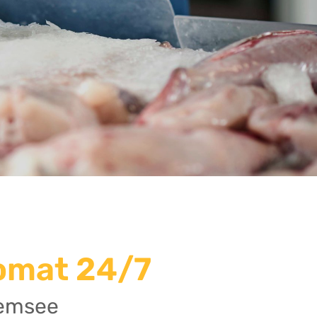
omat 24/7
iemsee