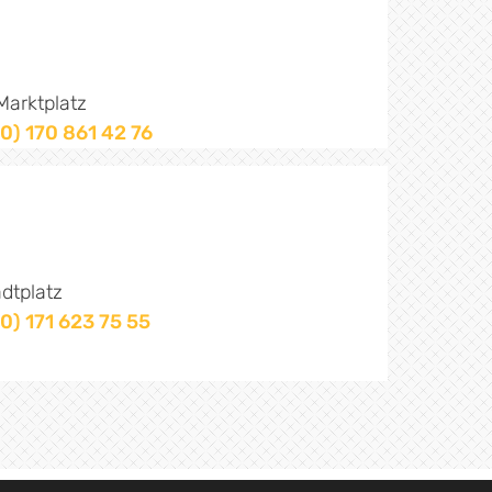
g
arktplatz
0) 170 861 42 76
dtplatz
0) 171 623 75 55